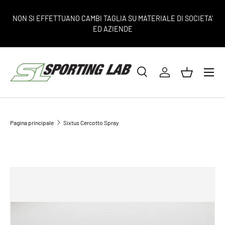
PASSA AI CONTENUTI
NON SI EFFETTUANO CAMBI TAGLIA SU MATERIALE DI SOCIETA'
ED AZIENDE
Menu
Cerca
Accedi
Cestino
Cerca
Tipo prodotto
Tutto
Pagina principale
Sixtus Cercotto Spray