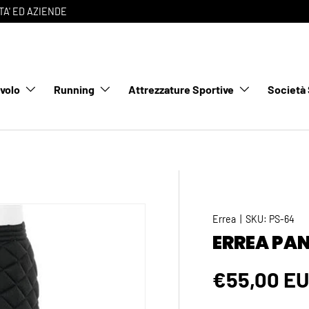
TA' ED AZIENDE
avolo
Running
Attrezzature Sportive
Società 
Errea
|
SKU:
PS-64
ERREA PA
€55,00 E