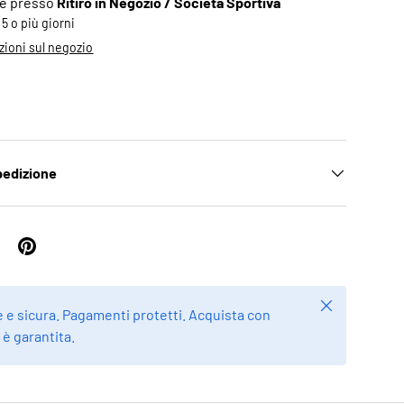
ile presso
Ritiro in Negozio / Società Sportiva
 5 o più giorni
zioni sul negozio
pedizione
Chiudi
 e sicura. Pagamenti protetti. Acquista con
à è garantita.