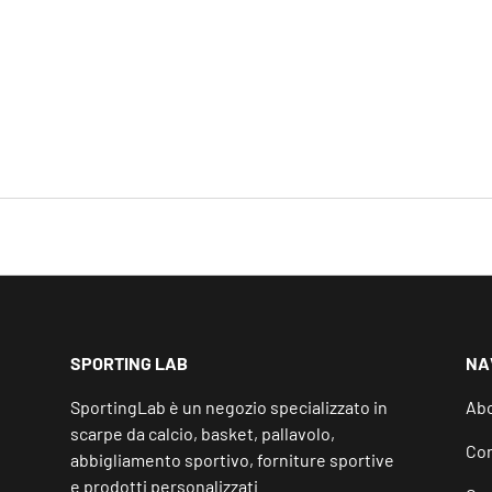
SPORTING LAB
NA
SportingLab è un negozio specializzato in
Abo
scarpe da calcio, basket, pallavolo,
Con
abbigliamento sportivo, forniture sportive
e prodotti personalizzati.