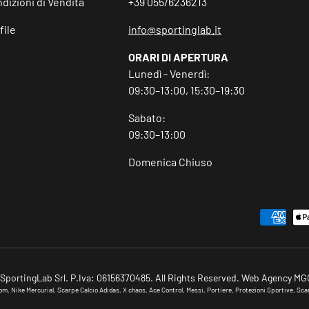
dizioni di Vendita
+39 055/6236213
file
info@sportinglab.it
ORARI DI APERTURA
Lunedì - Venerdì:
09:30–13:00, 15:30–19:30
Sabato:
09:30–13:00
Domenica Chiuso
Metodi di pagamento accettat
portingLab Srl. P.Iva: 06156370485. All Rights Reserved. Web Agency M
, Nike Mercurial, Scarpe Calcio Adidas, X chaos, Ace Control, Messi, Portiere, Protezioni Sportive, Scar