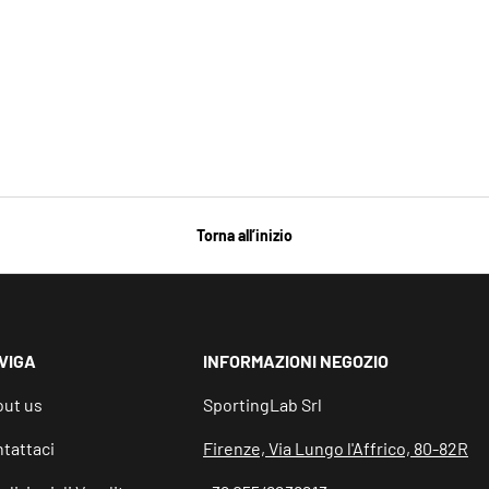
Torna all’inizio
VIGA
INFORMAZIONI NEGOZIO
ut us
SportingLab Srl
tattaci
Firenze, Via Lungo l'Affrico, 80-82R