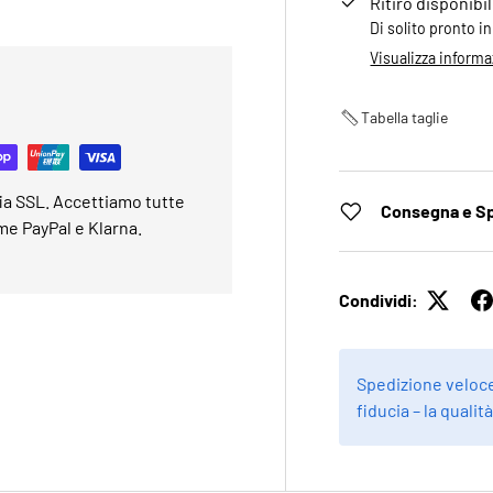
Ritiro disponib
Di solito pronto in
Visualizza informa
Tabella taglie
fia SSL. Accettiamo tutte
Consegna e S
me PayPal e Klarna.
Condividi:
Spedizione veloce
fiducia – la qualit