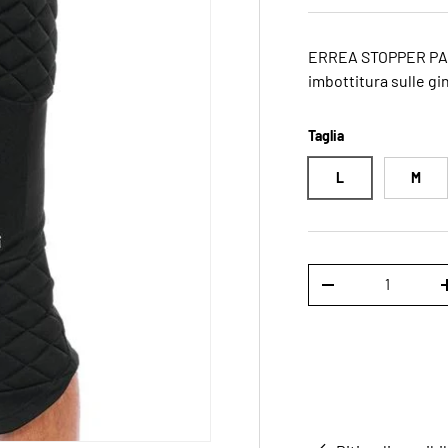
ERREA STOPPER PANT
imbottitura sulle gin
Taglia
L
M
Q.tà
-