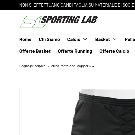
NON SI EFFETTUANO CAMBI TAGLIA SU MATERIALE DI SOCIE
PASSA AI CONTENUTI
Home
Chi Siamo
Calcio
Basket
Pall
Offerte Basket
Offerte Running
Offerte Calcio
Pagina principale
errea Pantalone Stopper 3-4