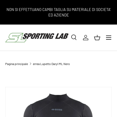
PASSA AI CONTENUTI
NON SI EFFETTUANO CAMBI TAGLIA SU MATERIALE DI SOCIETA'
ED AZIENDE
Menu
Cerca
Accedi
Cestino
Cerca
Tipo prodotto
Tutto
Pagina principale
errea Lupetto Daryl ML Nero