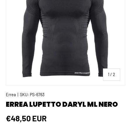
di
1
/
2
Errea
|
SKU:
PS-6763
ERREA LUPETTO DARYL ML NERO
€48,50 EUR